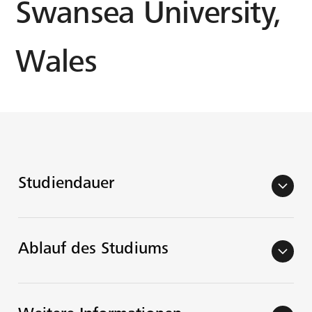
Swansea University,
Wales
Studiendauer
arrow_back_ios
Ablauf des Studiums
arrow_back_ios