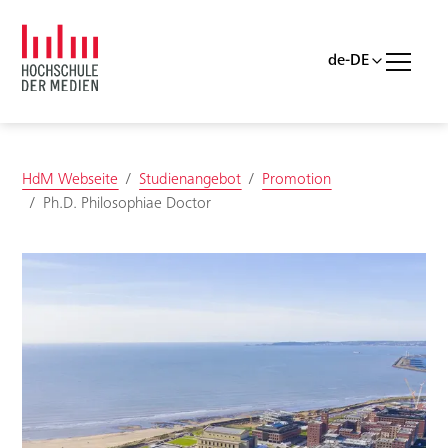
Skip to main content
Skip to page footer
You are here:
HdM Webseite
Studienangebot
Promotion
Ph.D. Philosophiae Doctor