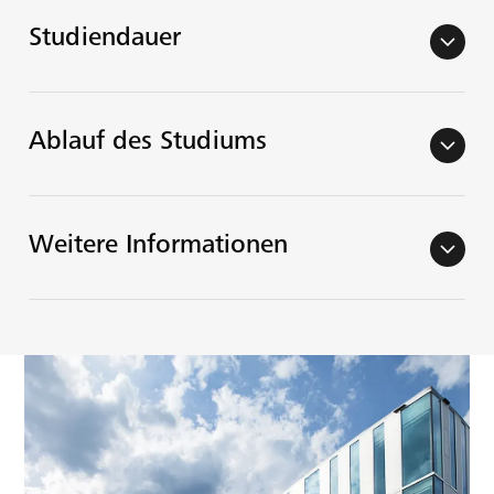
Studiendauer
arrow_back_ios
Ablauf des Studiums
arrow_back_ios
Weitere Informationen
arrow_back_ios